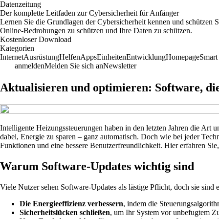
Datenzeitung
Der komplette Leitfaden zur Cybersicherheit für Anfänger
Lernen Sie die Grundlagen der Cybersicherheit kennen und schützen Si
Online-Bedrohungen zu schützen und Ihre Daten zu schützen.
Kostenloser Download
Kategorien
Internet
Ausrüstung
Helfen
Apps
Einheiten
Entwicklung
Homepage
Smart
anmelden
Melden Sie sich an
Newsletter
Aktualisieren und optimieren: Software, di
Intelligente Heizungssteuerungen haben in den letzten Jahren die Art
dabei, Energie zu sparen – ganz automatisch. Doch wie bei jeder Techn
Funktionen und eine bessere Benutzerfreundlichkeit. Hier erfahren Si
Warum Software-Updates wichtig sind
Viele Nutzer sehen Software-Updates als lästige Pflicht, doch sie sind
Die Energieeffizienz verbessern
, indem die Steuerungsalgorit
Sicherheitslücken schließen
, um Ihr System vor unbefugtem Zu