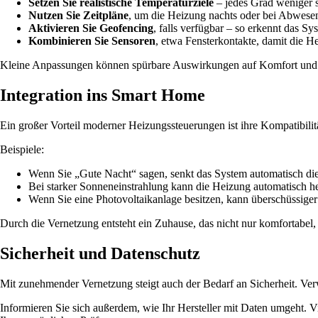
Setzen Sie realistische Temperaturziele
– jedes Grad weniger s
Nutzen Sie Zeitpläne
, um die Heizung nachts oder bei Abwesen
Aktivieren Sie Geofencing
, falls verfügbar – so erkennt das S
Kombinieren Sie Sensoren
, etwa Fensterkontakte, damit die H
Kleine Anpassungen können spürbare Auswirkungen auf Komfort und
Integration ins Smart Home
Ein großer Vorteil moderner Heizungssteuerungen ist ihre Kompatibil
Beispiele:
Wenn Sie „Gute Nacht“ sagen, senkt das System automatisch die T
Bei starker Sonneneinstrahlung kann die Heizung automatisch he
Wenn Sie eine Photovoltaikanlage besitzen, kann überschüssig
Durch die Vernetzung entsteht ein Zuhause, das nicht nur komfortabel, 
Sicherheit und Datenschutz
Mit zunehmender Vernetzung steigt auch der Bedarf an Sicherheit. Ve
Informieren Sie sich außerdem, wie Ihr Hersteller mit Daten umgeht. 