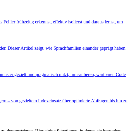
 Fehler frühzeitig erkennst, effektiv isolierst und daraus lernst, um
er. Dieser Artikel zeigt, wie Sprachfamilien einander geprägt haben
ignmuster gezielt und pragmatisch nutzt, um sauberen, wartbaren Code
n – von gezieltem Indexeinsatz über optimierte Abfragen bis hin zu
zu demonstrieren. Hier einige Situationen, in denen sie besonders