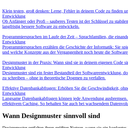
Klein testen, groß denken: Lerne, Fehler in deinem Code zu finden un
Entwicklung
Ob Anfänger oder Profi – sauberes Testen ist der Schlüssel zu stabilem 
langfristig bessere Software zu entwickeln.
Programmiersprachen im Laufe der Zeit – Sprachfamilien, die einand
Entwicklung
Programmiersprachen erzählen die Geschichte der Informatik: Sie spie
und welche Konzepte aus der Vergangenheit noch heute die Software
Designmuster in der Praxis: Wann sind sie in deinem eigenen Code si
Entwicklung
Designmuster sind ein fester Bestandteil der Softwareentwicklung, doc
zu schreiben – ohne in theoretische Dogmen zu verfallen.
Effektive Datenbankabfragen: Erhöhen Sie die Geschwindigkeit, ohne
Entwicklung
Langsame Datenbankabfragen können jede Anwendung ausbremsen. Diese
effektivem Caching. So behalten Sie auch bei wachsendem Datenvol
Wann Designmuster sinnvoll sind
Designmuster entfalten ihren größten Nutzen, wenn sie ein konkretes 