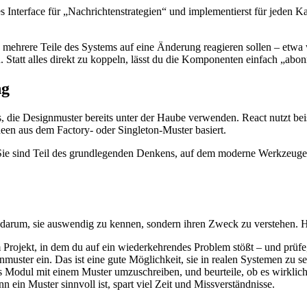
s Interface für „Nachrichtenstrategien“ und implementierst für jeden 
nn mehrere Teile des Systems auf eine Änderung reagieren sollen – etwa 
Statt alles direkt zu koppeln, lässt du die Komponenten einfach „abon
ng
 die Designmuster bereits unter der Haube verwenden. React nutzt beisp
en aus dem Factory- oder Singleton-Muster basiert.
. Sie sind Teil des grundlegenden Denkens, auf dem moderne Werkzeuge
t darum, sie auswendig zu kennen, sondern ihren Zweck zu verstehen. H
 Projekt, in dem du auf ein wiederkehrendes Problem stößt – und prüfe
uster ein. Das ist eine gute Möglichkeit, sie in realen Systemen zu s
 Modul mit einem Muster umzuschreiben, und beurteile, ob es wirklich
ein Muster sinnvoll ist, spart viel Zeit und Missverständnisse.