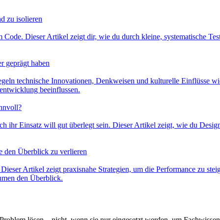
d zu isolieren
Code. Dieser Artikel zeigt dir, wie du durch kleine, systematische Tests
er geprägt haben
geln technische Innovationen, Denkweisen und kulturelle Einflüsse wid
entwicklung beeinflussen.
nnvoll?
h ihr Einsatz will gut überlegt sein. Dieser Artikel zeigt, wie du Des
 den Überblick zu verlieren
r Artikel zeigt praxisnahe Strategien, um die Performance zu steiger
umen den Überblick.
Problem lösen – nicht, wenn sie nur eingesetzt werden, um Fachwissen 