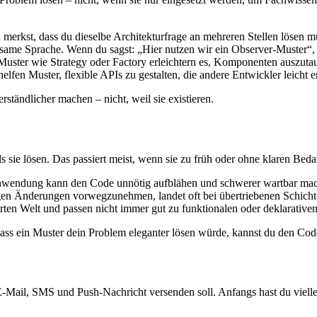
erkst, dass du dieselbe Architekturfrage an mehreren Stellen lösen mu
ame Sprache. Wenn du sagst: „Hier nutzen wir ein Observer-Muster“, v
uster wie Strategy oder Factory erleichtern es, Komponenten auszuta
elfen Muster, flexible APIs zu gestalten, die andere Entwickler leicht 
tändlicher machen – nicht, weil sie existieren.
 sie lösen. Das passiert meist, wenn sie zu früh oder ohne klaren Beda
Anwendung kann den Code unnötig aufblähen und schwerer wartbar ma
gen Änderungen vorwegzunehmen, landet oft bei übertriebenen Schichte
rten Welt und passen nicht immer gut zu funktionalen oder deklarative
 dass ein Muster dein Problem eleganter lösen würde, kannst du den Cod
 E-Mail, SMS und Push-Nachricht versenden soll. Anfangs hast du vielle